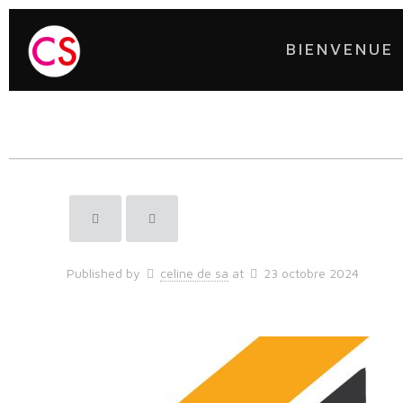
BIENVENUE
Published by
celine de sa
at
23 octobre 2024