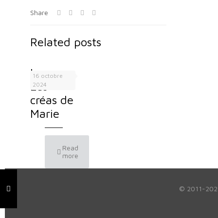
Share
Related posts
Logo –
16 octobre
Les
2024
créas de
Marie
Read
more
© 2011-2026